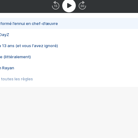
nsformé l’ennui en chef-d’œuvre
 DayZ
 a 13 ans (et vous l'avez ignoré)
e (littéralement)
im Rayan
 toutes les règles
s les jeux vidéo
us choquant de Rockstar ? - Le scandale BULLY
e plus moche de Steam
du RÊVE tourne au CAUCHEMAR
pendant 8 heures