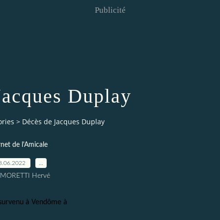
Publicité
Jacques Duplay
ories
>
Décès de Jacques Duplay
net de l'Amicale
8.06.2022
…
 MORETTI Hervé
, survenu à Vendôme à