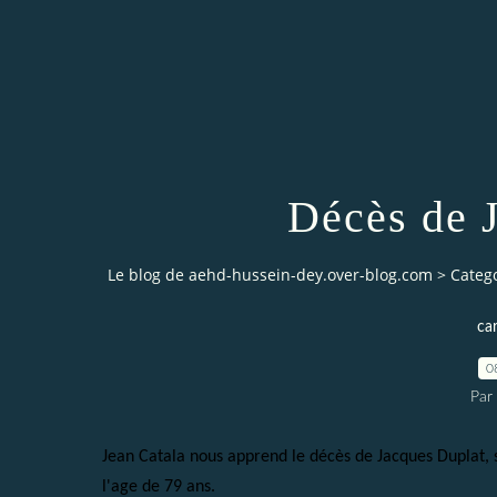
Décès de 
Le blog de aehd-hussein-dey.over-blog.com
>
Categ
car
0
Par
Jean Catala nous apprend le décès de Jacques Duplat
l'age de 79 ans.