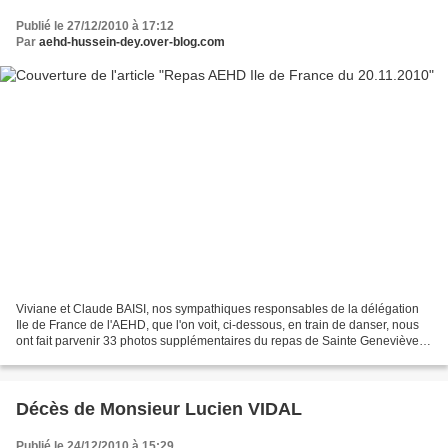
Publié le 27/12/2010 à 17:12
Par
aehd-hussein-dey.over-blog.com
Viviane et Claude BAISI, nos sympathiques responsables de la délégation
Ile de France de l'AEHD, que l'on voit, ci-dessous, en train de danser, nous
ont fait parvenir 33 photos supplémentaires du repas de Sainte Geneviève
des Bois, qui a réuni, le 20...
Décès de Monsieur Lucien VIDAL
Publié le 24/12/2010 à 15:29