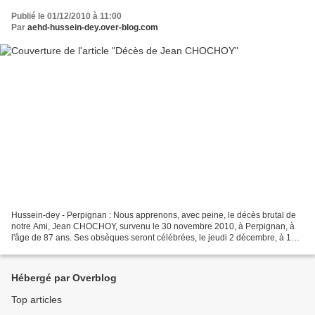
Publié le 01/12/2010 à 11:00
Par
aehd-hussein-dey.over-blog.com
Hussein-dey - Perpignan : Nous apprenons, avec peine, le décès brutal de
notre Ami, Jean CHOCHOY, survenu le 30 novembre 2010, à Perpignan, à
l'âge de 87 ans. Ses obsèques seront célébrées, le jeudi 2 décembre, à 10
heures, en l'église Saint Paul du Moulin...
Hébergé par Overblog
Top articles