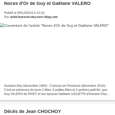
Noces d'Or de Guy et Gaëtane VALERO
Publié le 09/12/2010 à 13:21
Par
aehd-hussein-dey.over-blog.com
Hussein-Dey (décembre 1960) - Carnoux en Provence (décembre 2010) :
C'est en présence de leurs 2 filles, 5 petites filles et 3 arrières petit fils; que
Guy VALERO de RIVET et son épouse Gaëtane UGLIETTA d'Hussein-Dey
(caroubier) ont célébrés leurs noces...
Décès de Jean CHOCHOY