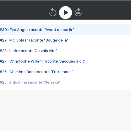
#30 : Eve Angeli raconte "Avant de partir"
#29 : MC Solaar raconte "Bouge de là"
28 : Lorie raconte "Je vais vite"
#27 : Christophe Willem raconte "Jacques a dit"
#26 : Chimène Badi raconte "Entre nous"
#25 : Indochine raconte "3e sexe"
#24 : Zaho raconte "C'est chelou"
#23 : Patrick Bruel raconte "Au café des délices"
#22 : Kyo raconte "Le chemin"
#21 : Nolwenn Leroy raconte "Cassé"