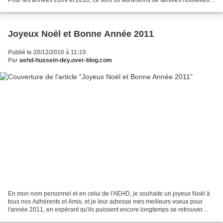
Pour les années 2009 et 2010, ce sont 66 adhésions de familles nouvelles
qui ont été enregistrées par l'Amic...
Joyeux Noël et Bonne Année 2011
Publié le 20/12/2010 à 11:15
Par
aehd-hussein-dey.over-blog.com
En mon nom personnel et en celui de l'AEHD, je souhaite un joyeux Noël à
tous nos Adhérents et Amis, et je leur adresse mes meilleurs voeux pour
l'année 2011, en espérant qu'ils puissent encore longtemps se retrouver
régulièrement, lors des manifestations...