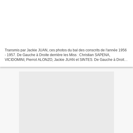
Transmis par Jackie JUAN, ces photos du bal des conscrits de l'année 1956
- 1957. De Gauche à Droite derrière les Miss : Christian SAPENA,
VICIDOMINI, Pierrot ALONZO, Jackie JUAN et SINTES. De Gauche à Droite :
Raymond AGOSTINI, Jean Marc BRUDERMANN,...