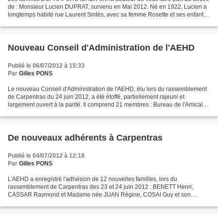
de : Monsieur Lucien DUPRAT, survenu en Mai 2012. Né en 1922, Lucien a
longtemps habité rue Laurent Sintès, avec sa femme Rosette et ses enfants
Jean et Raymond. Il travaillait pour...
Nouveau Conseil d'Administration de l'AEHD
Publié le 06/07/2012 à 15:33
Par
Gilles PONS
Le nouveau Conseil d'Administration de l'AEHD, élu lors du rassemblement
de Carpentras du 24 juin 2012, a été étoffé, partiellement rajeuni et
largement ouvert à la parité. Il comprend 21 membres : Bureau de l'Amicale :
Présidente Nationale : Marie Claude...
De nouveaux adhérents à Carpentras
Publié le 04/07/2012 à 12:18
Par
Gilles PONS
L'AEHD a enregistré l'adhésion de 12 nouvelles familles, lors du
rassemblement de Carpentras des 23 et 24 juin 2012 : BENETT Henri,
CASSAR Raymond et Madame née JUAN Régine, COSAI Guy et son
épouse Renée, DELAPORTE Simone, GARCIA Michel et Madame née...