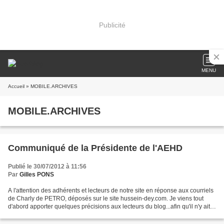
Publicité
MENU
Accueil
» MOBILE.ARCHIVES
MOBILE.ARCHIVES
Communiqué de la Présidente de l'AEHD
Publié le 30/07/2012 à 11:56
Par
Gilles PONS
A l'attention des adhérents et lecteurs de notre site en réponse aux courriels
de Charly de PETRO, déposés sur le site hussein-dey.com. Je viens tout
d'abord apporter quelques précisions aux lecteurs du blog...afin qu'il n'y ait
pas de confusions sur...