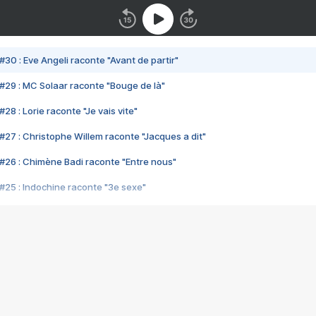
#30 : Eve Angeli raconte "Avant de partir"
#29 : MC Solaar raconte "Bouge de là"
28 : Lorie raconte "Je vais vite"
#27 : Christophe Willem raconte "Jacques a dit"
#26 : Chimène Badi raconte "Entre nous"
#25 : Indochine raconte "3e sexe"
#24 : Zaho raconte "C'est chelou"
#23 : Patrick Bruel raconte "Au café des délices"
#22 : Kyo raconte "Le chemin"
#21 : Nolwenn Leroy raconte "Cassé"
#20 : Patrick Hernandez raconte "Born to be alive"