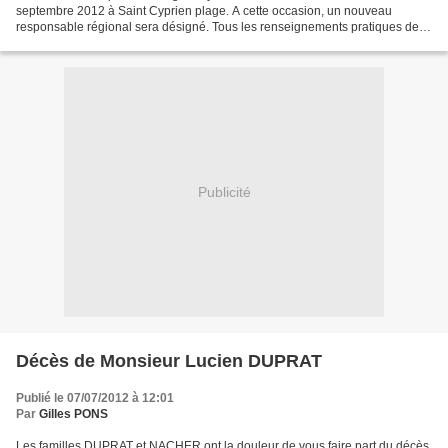
septembre 2012 à Saint Cyprien plage. A cette occasion, un nouveau
responsable régional sera désigné. Tous les renseignements pratiques de
cette journée sur le site : www.hussein-dey.org...
Publicité
Décès de Monsieur Lucien DUPRAT
Publié le 07/07/2012 à 12:01
Par
Gilles PONS
Les familles DUPRAT et NACHER ont la douleur de vous faire part du décès