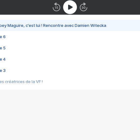
bey Maguire, c'est lui ! Rencontre avec Damien Witecka
e 6
e 5
e 4
e 3
s créatrices de la VF !
e 2
e 1
e Mektoub My Love arrive enfin ! Rencontre avec Shaïn Boumedine et Sal
i : après Toni en famille
elle réalise le bouleversant Dites lui que je l'aime