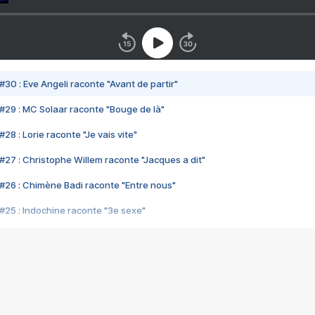
#30 : Eve Angeli raconte "Avant de partir"
#29 : MC Solaar raconte "Bouge de là"
28 : Lorie raconte "Je vais vite"
#27 : Christophe Willem raconte "Jacques a dit"
#26 : Chimène Badi raconte "Entre nous"
#25 : Indochine raconte "3e sexe"
#24 : Zaho raconte "C'est chelou"
#23 : Patrick Bruel raconte "Au café des délices"
#22 : Kyo raconte "Le chemin"
#21 : Nolwenn Leroy raconte "Cassé"