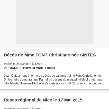
Décès de Mme FONT Christiane née SINTES
Publié le 25/03/2015 à 12:06
Par
MORETTI Hervé et Marie- France
Jean Catala nous informe du décès de sa tante , Mme Font Christiane née
Sintes , elle demeurait rue Parnet au dessus du magasin d'électro-ménager
"Hochfelder" Née en 1943 elle s'est éteinte ce lundi 23 suite à une longue
maladie . Nous adressons nos plus...
Repas régional de Nice le 17 Mai 2015