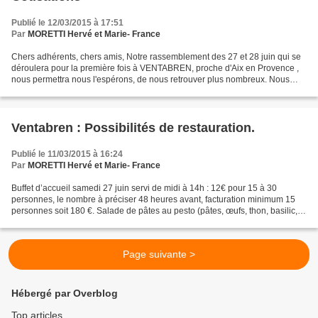
Publié le 12/03/2015 à 17:51
Par
MORETTI Hervé et Marie- France
Chers adhérents, chers amis, Notre rassemblement des 27 et 28 juin qui se
déroulera pour la première fois à VENTABREN, proche d'Aix en Provence ,
nous permettra nous l'espérons, de nous retrouver plus nombreux. Nous
mettons tout en œuvre pour vous accueillir...
Ventabren : Possibilités de restauration.
Publié le 11/03/2015 à 16:24
Par
MORETTI Hervé et Marie- France
Buffet d’accueil samedi 27 juin servi de midi à 14h : 12€ pour 15 à 30
personnes, le nombre à préciser 48 heures avant, facturation minimum 15
personnes soit 180 €. Salade de pâtes au pesto (pâtes, œufs, thon, basilic,
pesto à l’huile d’olive) Salade...
Page suivante >
Hébergé par Overblog
Top articles