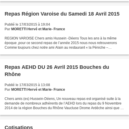
Repas Région Varoise du Samedi 18 Avril 2015
Publié le 17/03/2015 à 19:04
Par
MORETTI Hervé et Marie- France
REGION VAROISE Chers amis Hussein -Déens Tous les ans à la même
époque ,pour ce second repas de l’année 2015 nous nous retrouverons
Comme toujours chez notre ami Alain au restaurant « la Péniche –
Plaisance » situé , quai des sous-mariniers, immeuble...
Repas AEHD DU 26 Avril 2015 Bouches du
Rhône
Publié le 17/03/2015 à 13:08
Par
MORETTI Hervé et Marie- France
Chers amis (es) Hussein-Déens, Un nouveau repas est organisé suite à la
demande de nombreux adhérents de l’AEHD lors du repas du 9 Novembre
2014 de la région Bouches du Rhône Vaucluse Drome Ardèche ainsi que le
04 ET 05. Celui-ci est fixé au Dimanche...
Cotisations