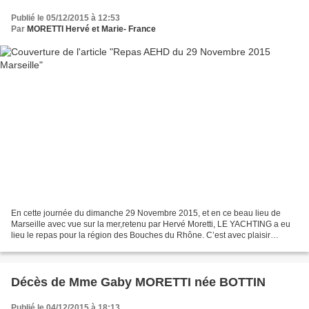
Publié le 05/12/2015 à 12:53
Par
MORETTI Hervé et Marie- France
En cette journée du dimanche 29 Novembre 2015, et en ce beau lieu de
Marseille avec vue sur la mer,retenu par Hervé Moretti, LE YACHTING a eu
lieu le repas pour la région des Bouches du Rhône. C’est avec plaisir
qu’Hervé a accueilli tous ses joyeux Hussein...
Décès de Mme Gaby MORETTI née BOTTIN
Publié le 04/12/2015 à 18:13