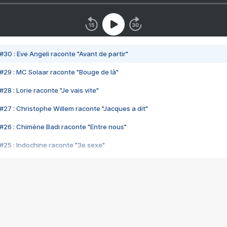
#30 : Eve Angeli raconte "Avant de partir"
#29 : MC Solaar raconte "Bouge de là"
28 : Lorie raconte "Je vais vite"
#27 : Christophe Willem raconte "Jacques a dit"
#26 : Chimène Badi raconte "Entre nous"
#25 : Indochine raconte "3e sexe"
#24 : Zaho raconte "C'est chelou"
#23 : Patrick Bruel raconte "Au café des délices"
#22 : Kyo raconte "Le chemin"
#21 : Nolwenn Leroy raconte "Cassé"