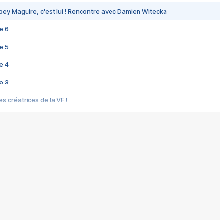
bey Maguire, c'est lui ! Rencontre avec Damien Witecka
e 6
e 5
e 4
e 3
s créatrices de la VF !
e 2
e 1
e Mektoub My Love arrive enfin ! Rencontre avec Shaïn Boumedine et Sal
i : après Toni en famille
elle réalise le bouleversant Dites lui que je l'aime
ais ! Rencontre autour de Vie privée de Rebecca Zlotowski