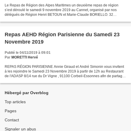
Le Repas de Région des Alpes Maritimes un deuxième repas de région
s’est déroulé le samedi 9 novembre 2019 au Cannet, organisé par nos
délégués de Région Henri BETOUN et Marie-Claude BORIELLO. 32
Husseinsdeéns étaient rassemblés dans un cadre sympathique...
Repas AEHD Région Parisienne du Samedi 23
Novembre 2019
Publié le 04/11/2019 à 09:01
Par
MORETTI Hervé
REPAS RÉGION PARISIENNE Annie Giraud et André Simonin vous invitent
à les rejoindre le Samedi 23 Novembre 2019 à partir de 12h au Restaurant
de l'ADASP 8/14 rue du Dr Vigne , 91100 Corbeil-Essonnes afin de partager
un repas dont voici le détail: Apéritif:...
Hébergé par Overblog
Top articles
Pages
Contact
Signaler un abus