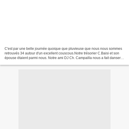
C'est par une belle journée quoique que pluvieuse que nous nous sommes
retrouvés 34 autour d'un excellent couscous.Notre trésorier C.Baisi et son
épouse étaient parmi nous. Notre ami DJ Ch. Campailla nous a fait danser et
a animé ce rendez-vous avec l'aide...