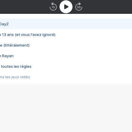
 DayZ
 a 13 ans (et vous l'avez ignoré)
e (littéralement)
im Rayan
 toutes les règles
s les jeux vidéo
us choquant de Rockstar ? - Le scandale BULLY
e plus moche de Steam
du RÊVE tourne au CAUCHEMAR
pendant 8 heures
it… à tort